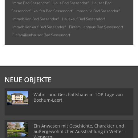
Immo Bad Sassendorf
Haus Bad Sassendorf
Häuser Bad
Sassendorf
kaufen Bad Sassendorf
Immobilie Bad Sassendorf
Immobilien Bad Sassendorf
Hauskauf Bad Sassendorf
Immobilienkauf Bad Sassendorf
Einfamilienhaus Bad Sassendorf
Einfamilienhäuser Bad Sassendorf
NEUE OBJEKTE
Wohn- und Geschäftshaus in TOP-Lage von
Bochum-Laer!
Ein Anwesen mit Geschichte, Charakter und
außergewöhnlicher Ausstrahlung in Wetter-
Wengern!