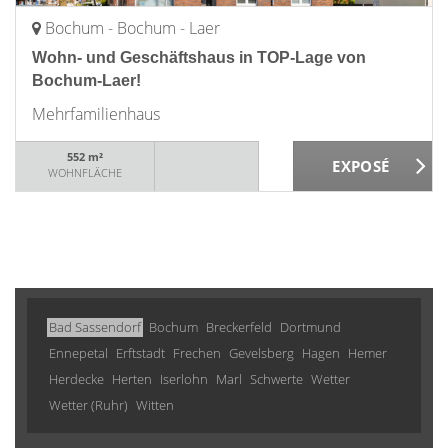
Bochum - Bochum - Laer
Wohn- und Geschäftshaus in TOP-Lage von
Bochum-Laer!
Mehrfamilienhaus
552 m²
WOHNFLÄCHE
Bad Sassendorf
Bochum
Breckerfeld
Dortmund
Ennepetal
Erftstadt
Frechen
Gevelsberg
Hagen
Hemer
Herdecke
Herten
Iserlohn
Marl
Schwerte
Wetter
Wetter (Ruhr)
Witten