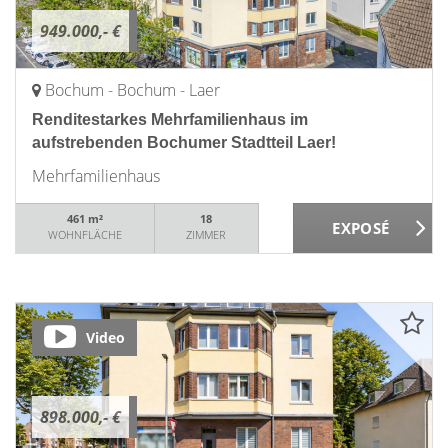
949.000,- €
Bochum - Bochum - Laer
Renditestarkes Mehrfamilienhaus im
aufstrebenden Bochumer Stadtteil Laer!
Mehrfamilienhaus
461 m²
18
WOHNFLÄCHE
ZIMMER
Video
898.000,- €