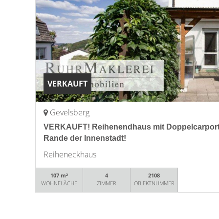
VERKAUFT
Gevelsberg
VERKAUFT! Reihenendhaus mit Doppelcarport
Rande der Innenstadt!
Reiheneckhaus
107 m²
4
2108
WOHNFLÄCHE
ZIMMER
OBJEKTNUMMER