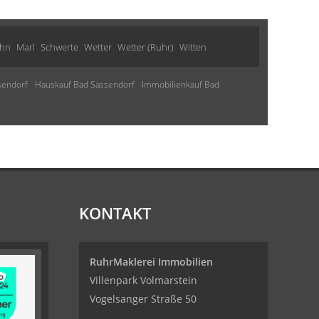
ohn
Marl
Schwerte
Wetter
Wetter (Ruhr)
Witten
sendorf
Hauskauf Bad Sassendorf
Immobilienkauf Bad
KONTAKT
RuhrMaklerei Immobilien
Villenpark Volmarstein
Vogelsanger Straße 50