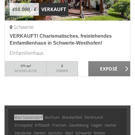
498.000,- €
VERKAUFT
Schwerte
VERKAUFT! Charismatisches, freistehendes
Einfamilienhaus in Schwerte-Westhofen!
Einfamilienhaus
171 m²
5
WOHNFLÄCHE
ZIMMER
Bad Sassendorf
Bochum
Breckerfeld
Dortmund
Ennepetal
Erftstadt
Frechen
Gevelsberg
Hagen
Hemer
Herdecke
Herten
Iserlohn
Marl
Schwerte
Wetter