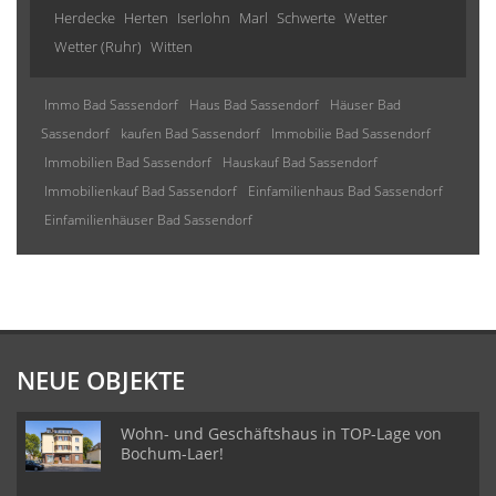
Herdecke
Herten
Iserlohn
Marl
Schwerte
Wetter
Wetter (Ruhr)
Witten
Immo Bad Sassendorf
Haus Bad Sassendorf
Häuser Bad
Sassendorf
kaufen Bad Sassendorf
Immobilie Bad Sassendorf
Immobilien Bad Sassendorf
Hauskauf Bad Sassendorf
Immobilienkauf Bad Sassendorf
Einfamilienhaus Bad Sassendorf
Einfamilienhäuser Bad Sassendorf
NEUE OBJEKTE
Wohn- und Geschäftshaus in TOP-Lage von
Bochum-Laer!