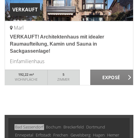
VERKAUFT
Marl
VERKAUFT! Architektenhaus mit idealer
Raumaufteilung, Kamin und Sauna in
Sackgassenlage!
Einfamilienhaus
192,22 m²
5
WOHNFLÄCHE
ZIMMER
Bad Sassendorf
Bochum
Breckerfeld
Dortmund
Ennepetal
Erftstadt
Frechen
Gevelsberg
Hagen
Hemer