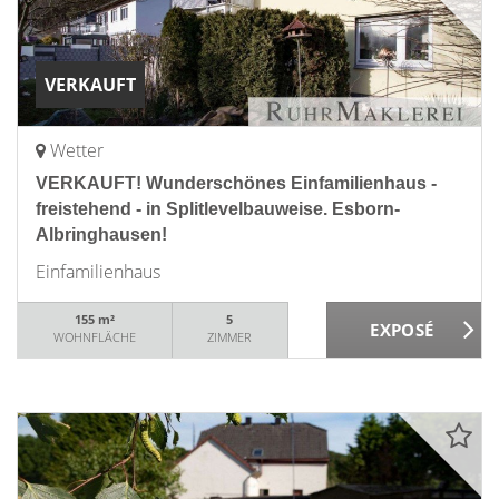
VERKAUFT
Wetter
VERKAUFT! Wunderschönes Einfamilienhaus -
freistehend - in Splitlevelbauweise. Esborn-
Albringhausen!
Einfamilienhaus
155 m²
5
WOHNFLÄCHE
ZIMMER