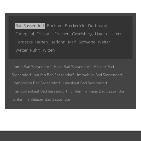
Bad Sassendorf
Bochum
Breckerfeld
Dortmund
Ennepetal
Erftstadt
Frechen
Gevelsberg
Hagen
Hemer
Herdecke
Herten
Iserlohn
Marl
Schwerte
Wetter
Wetter (Ruhr)
Witten
Immo Bad Sassendorf
Haus Bad Sassendorf
Häuser Bad
Sassendorf
kaufen Bad Sassendorf
Immobilie Bad Sassendorf
Immobilien Bad Sassendorf
Hauskauf Bad Sassendorf
Immobilienkauf Bad Sassendorf
Einfamilienhaus Bad Sassendorf
Einfamilienhäuser Bad Sassendorf