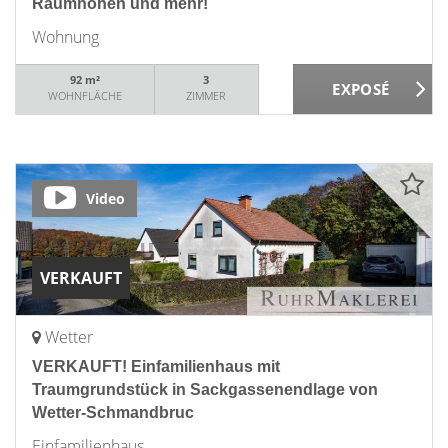
Raumhöhen und mehr!
Wohnung
92 m²
3
WOHNFLÄCHE
ZIMMER
Video
VERKAUFT
Wetter
VERKAUFT! Einfamilienhaus mit
Traumgrundstück in Sackgassenendlage von
Wetter-Schmandbruc
Einfamilienhaus