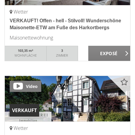
Wetter
VERKAUFT! Offen - hell - Stilvoll! Wunderschöne
Maisonette-ETW am Fuße des Harkortbergs
Maisonettewohnung
103,35 m²
3
WOHNFLÄCHE
ZIMMER
Video
VERKAUFT
Wetter