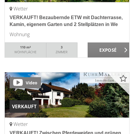
Wetter
VERKAUFT! Bezaubernde ETW mit Dachterrasse,
Kamin, eigenem Garten und 2 Stellplätzen in We
Wohnung
110 m²
3
WOHNFLÄCHE
ZIMMER
Video
VERKAUFT
Wetter
VERKAUFT! Zwischen Pferdeweiden und grünen