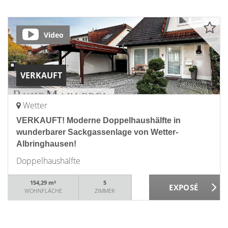
Video
VERKAUFT
Wetter
VERKAUFT! Moderne Doppelhaushälfte in
wunderbarer Sackgassenlage von Wetter-
Albringhausen!
Doppelhaushälfte
154,29 m²
5
WOHNFLÄCHE
ZIMMER