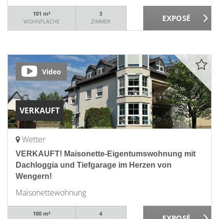
101 m²
3
WOHNFLÄCHE
ZIMMER
Video
VERKAUFT
Wetter
VERKAUFT! Maisonette-Eigentumswohnung mit
Dachloggia und Tiefgarage im Herzen von
Wengern!
Maisonettewohnung
100 m²
4