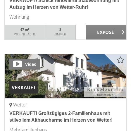
VERKAUFT! Schick renovierte Stadtwohnung mit
Aufzug im Herzen von Wetter-Ruhr!
Wohnung
67 m²
3
WOHNFLÄCHE
ZIMMER
Video
VERKAUFT
Wetter
VERKAUFT! Großzügiges 2-Familienhaus mit
stilvollem Altbaucharme im Herzen von Wetter!
Mehrfamilienhaus