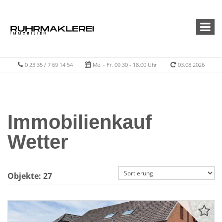
0 23 35 / 7 69 14 54
Mo. - Fr. 09.30 - 18.00 Uhr
03.08.2026
Immobilienkauf
Wetter
Objekte:
27