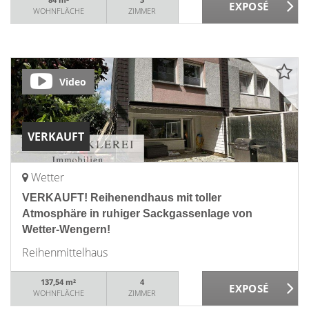
WOHNFLÄCHE
ZIMMER
Video
VERKAUFT
Wetter
VERKAUFT! Reihenendhaus mit toller
Atmosphäre in ruhiger Sackgassenlage von
Wetter-Wengern!
Reihenmittelhaus
137,54 m²
4
WOHNFLÄCHE
ZIMMER