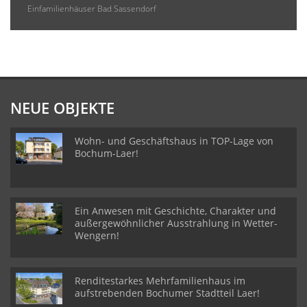
Einfamilienhäuser Bad Sassendorf
NEUE OBJEKTE
Wohn- und Geschäftshaus in TOP-Lage von
Bochum-Laer!
Ein Anwesen mit Geschichte, Charakter und
außergewöhnlicher Ausstrahlung in Wetter-
Wengern!
Renditestarkes Mehrfamilienhaus im
aufstrebenden Bochumer Stadtteil Laer!