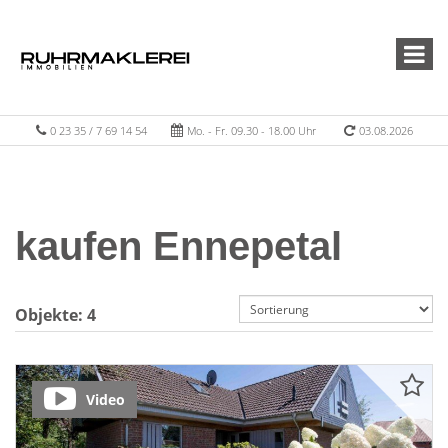
0 23 35 / 7 69 14 54
Mo. - Fr. 09.30 - 18.00 Uhr
03.08.2026
kaufen Ennepetal
Objekte:
4
Video