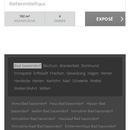
Reihenmittelhaus
102 m²
4
WOHNFLÄCHE
ZIMMER
Bad Sassendorf
Bochum
Breckerfeld
Dortmund
Ennepetal
Erftstadt
Frechen
Gevelsberg
Hagen
Hemer
Herdecke
Herten
Iserlohn
Marl
Schwerte
Wetter
Wetter (Ruhr)
Witten
Immo Bad Sassendorf
Haus Bad Sassendorf
Häuser Bad
Sassendorf
kaufen Bad Sassendorf
Immobilie Bad Sassendorf
Immobilien Bad Sassendorf
Hauskauf Bad Sassendorf
Immobilienkauf Bad Sassendorf
Einfamilienhaus Bad Sassendorf