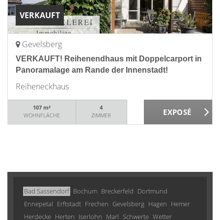
VERKAUFT
Gevelsberg
VERKAUFT! Reihenendhaus mit Doppelcarport in
Panoramalage am Rande der Innenstadt!
Reiheneckhaus
107 m²
4
WOHNFLÄCHE
ZIMMER
Bad Sassendorf
Bochum
Breckerfeld
Dortmund
Ennepetal
Erftstadt
Frechen
Gevelsberg
Hagen
Hemer
Herdecke
Herten
Iserlohn
Marl
Schwerte
Wetter