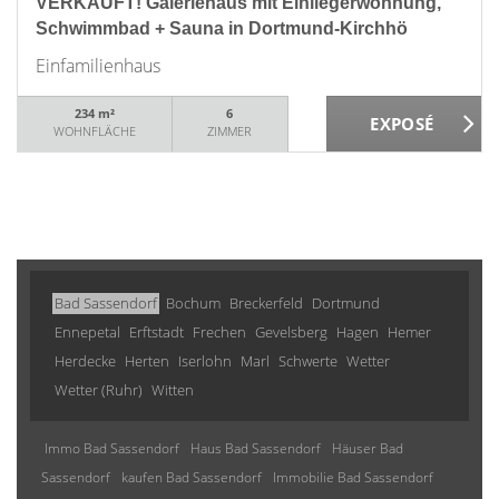
VERKAUFT! Galeriehaus mit Einliegerwohnung,
Schwimmbad + Sauna in Dortmund-Kirchhö
Einfamilienhaus
234 m²
6
WOHNFLÄCHE
ZIMMER
Bad Sassendorf
Bochum
Breckerfeld
Dortmund
Ennepetal
Erftstadt
Frechen
Gevelsberg
Hagen
Hemer
Herdecke
Herten
Iserlohn
Marl
Schwerte
Wetter
Wetter (Ruhr)
Witten
Immo Bad Sassendorf
Haus Bad Sassendorf
Häuser Bad
Sassendorf
kaufen Bad Sassendorf
Immobilie Bad Sassendorf