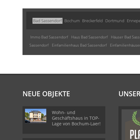
Bad Sassendorf
Bochum
Breckerfeld
Dortmund
Ennepe
Immo Bad Sassendorf
Haus Bad Sassendorf
Häuser Bad Sass
Sassendorf
Einfamilienhaus Bad Sassendorf
Einfamilienhäuse
NEUE OBJEKTE
UNSER
Wohn- und
Geschäftshaus in TOP-
Lage von Bochum-Laer!