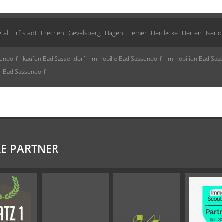
tal
Erftstadt
Frechen
Gevelsberg
Hagen
Hemer
Herdecke
Herten
Iserl
endorf
kaufen Bad Sassendorf
Immobilie Bad Sassendorf
Immobilien Bad Sas
r Bad Sassendorf
E PARTNER