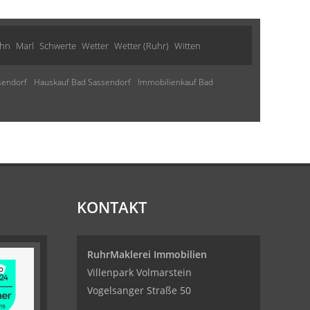
ohn
Marl
Schwerte
Wetter
Wetter (Ruhr)
Witten
sendorf
Hauskauf Bad Sassendorf
Immobilienkauf Bad
KONTAKT
RuhrMaklerei Immobilien
Villenpark Volmarstein
Vogelsanger Straße 50