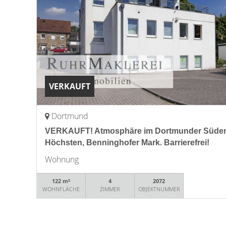
VERKAUFT
Dortmund
VERKAUFT! Atmosphäre im Dortmunder Süden 
Höchsten, Benninghofer Mark. Barrierefrei!
Wohnung
122 m²
4
2072
WOHNFLÄCHE
ZIMMER
OBJEKTNUMMER