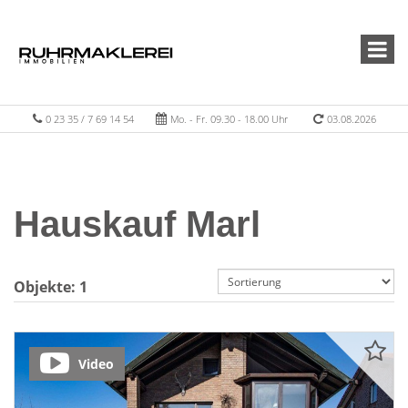
0 23 35 / 7 69 14 54
Mo. - Fr. 09.30 - 18.00 Uhr
03.08.2026
Hauskauf Marl
Objekte:
1
Video