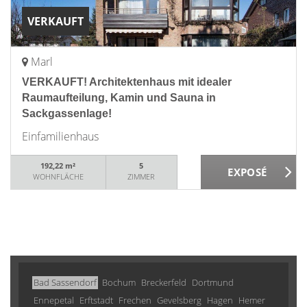
VERKAUFT
Marl
VERKAUFT! Architektenhaus mit idealer
Raumaufteilung, Kamin und Sauna in
Sackgassenlage!
Einfamilienhaus
192,22 m²
5
WOHNFLÄCHE
ZIMMER
Bad Sassendorf
Bochum
Breckerfeld
Dortmund
Ennepetal
Erftstadt
Frechen
Gevelsberg
Hagen
Hemer