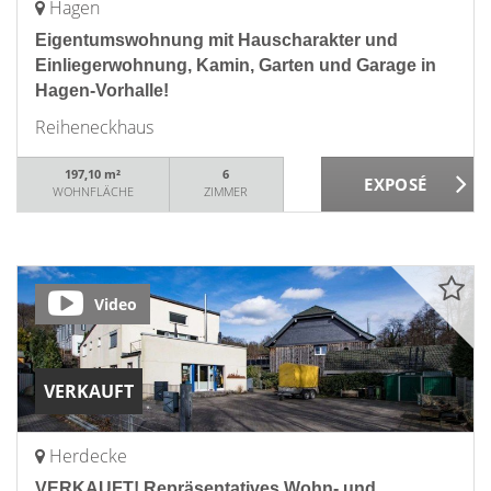
Hagen
Eigentumswohnung mit Hauscharakter und
Einliegerwohnung, Kamin, Garten und Garage in
Hagen-Vorhalle!
Reiheneckhaus
197,10 m²
6
WOHNFLÄCHE
ZIMMER
Video
VERKAUFT
Herdecke
VERKAUFT! Repräsentatives Wohn- und