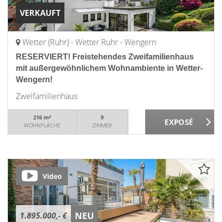
VERKAUFT
Wetter (Ruhr) - Wetter Ruhr - Wengern
RESERVIERT! Freistehendes Zweifamilienhaus
mit außergewöhnlichem Wohnambiente in Wetter-
Wengern!
Zweifamilienhaus
216 m²
9
WOHNFLÄCHE
ZIMMER
Video
NEU
1.895.000,- €