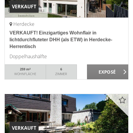
VERKAUFT
Herdecke
VERKAUFT! Einzigartiges Wohnflair in
lichtdurchfluteter DHH (als ETW) in Herdecke-
Herrentisch
Doppelhaushälfte
259 m²
6
WOHNFLÄCHE
ZIMMER
VERKAUFT