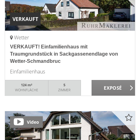
VERKAUFT
Wetter
VERKAUFT! Einfamilienhaus mit
Traumgrundstück in Sackgassenendlage von
Wetter-Schmandbruc
Einfamilienhaus
124 m²
5
WOHNFLÄCHE
ZIMMER
Video