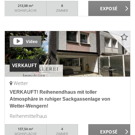
213,08 m²
8
WOHNFLÄCHE
ZIMMER
Video
VERKAUFT
Wetter
VERKAUFT! Reihenendhaus mit toller
Atmosphäre in ruhiger Sackgassenlage von
Wetter-Wengern!
Reihenmittelhaus
137,54 m²
4
WOHNFLÄCHE
ZIMMER