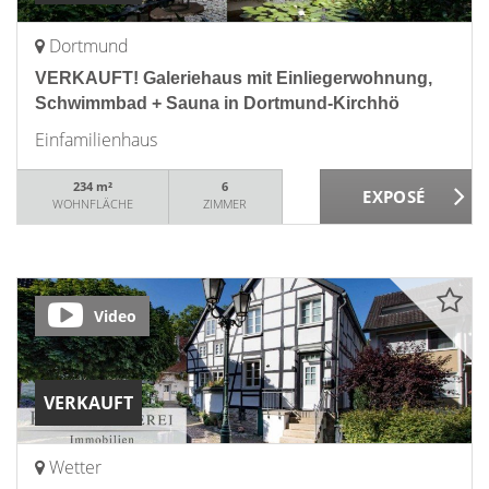
Dortmund
VERKAUFT! Galeriehaus mit Einliegerwohnung,
Schwimmbad + Sauna in Dortmund-Kirchhö
Einfamilienhaus
234 m²
6
WOHNFLÄCHE
ZIMMER
Video
VERKAUFT
Wetter