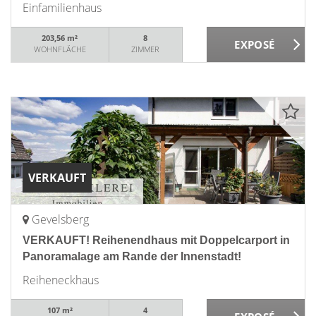
Einfamilienhaus
203,56 m²
8
WOHNFLÄCHE
ZIMMER
VERKAUFT
Gevelsberg
VERKAUFT! Reihenendhaus mit Doppelcarport in
Panoramalage am Rande der Innenstadt!
Reiheneckhaus
107 m²
4