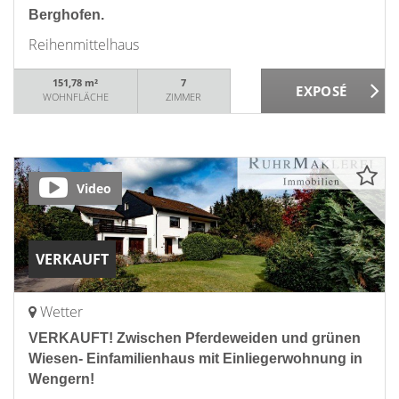
Berghofen.
Reihenmittelhaus
151,78 m²
7
WOHNFLÄCHE
ZIMMER
Video
VERKAUFT
Wetter
VERKAUFT! Zwischen Pferdeweiden und grünen
Wiesen- Einfamilienhaus mit Einliegerwohnung in
Wengern!