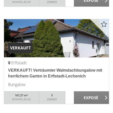
WOHNFLÄCHE
ZIMMER
VERKAUFT
Erftstadt
VERKAUFT! Verträumter Walmdachbungalow mit
herrlichem Garten in Erftstadt-Lechenich
Bungalow
167,27 m²
5
WOHNFLÄCHE
ZIMMER