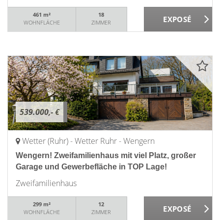
461 m²
18
WOHNFLÄCHE
ZIMMER
539.000,- €
Wetter (Ruhr) - Wetter Ruhr - Wengern
Wengern! Zweifamilienhaus mit viel Platz, großer
Garage und Gewerbefläche in TOP Lage!
Zweifamilienhaus
299 m²
12
WOHNFLÄCHE
ZIMMER