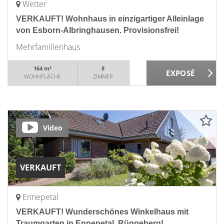
Wetter
VERKAUFT! Wohnhaus in einzigartiger Alleinlage
von Esborn-Albringhausen. Provisionsfrei!
Mehrfamilienhaus
164 m²
8
WOHNFLÄCHE
ZIMMER
Video
VERKAUFT
Ennepetal
VERKAUFT! Wunderschönes Winkelhaus mit
Traumgarten in Ennepetal, Rüggeberg!