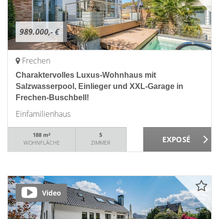
989.000,- €
Frechen
Charaktervolles Luxus-Wohnhaus mit
Salzwasserpool, Einlieger und XXL-Garage in
Frechen-Buschbell!
Einfamilienhaus
188 m²
5
WOHNFLÄCHE
ZIMMER
Video