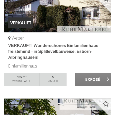
VERKAUFT
Wetter
VERKAUFT! Wunderschönes Einfamilienhaus -
freistehend - in Splitlevelbauweise. Esborn-
Albringhausen!
Einfamilienhaus
155 m²
5
WOHNFLÄCHE
ZIMMER