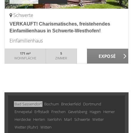
Schwerte
VERKAUFT! Charismatisches, freistehendes
Einfamilienhaus in Schwerte-Westhofen!
Einfamilienhaus
171 m²
5
WOHNFLÄCHE
ZIMMER
Bad Sassendorf
Bochum
Breckerfeld
Dortmund
Ennepetal
Erftstadt
Frechen
Gevelsberg
Hagen
Hemer
Herdecke
Herten
Iserlohn
Marl
Schwerte
Wetter
Wetter (Ruhr)
Witten