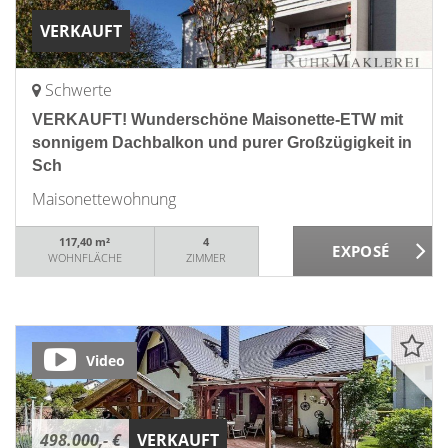
VERKAUFT
Schwerte
VERKAUFT! Wunderschöne Maisonette-ETW mit
sonnigem Dachbalkon und purer Großzügigkeit in
Sch
Maisonettewohnung
117,40 m²
4
WOHNFLÄCHE
ZIMMER
Video
498.000,- €
VERKAUFT