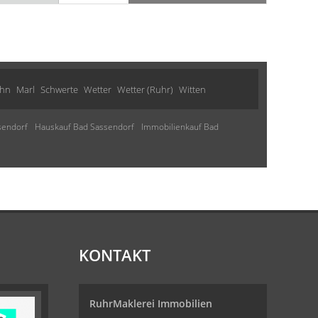
ohn
Marl
Schwerte
Wetter
Wetter (Ruhr)
Witten
sendorf
Hauskauf Bad Sassendorf
Immobilienkauf Bad
KONTAKT
RuhrMaklerei Immobilien