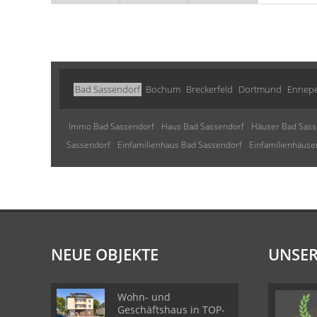
Bad Sassendorf
Bochum
Breckerfeld
Dortmund
Ennepe
Immo Bad Sassendorf
Haus Bad Sassendorf
Häuser Bad Sass
Sassendorf
Einfamilienhaus Bad Sassendorf
Einfamilienhäuse
NEUE OBJEKTE
UNSER
Wohn- und
Geschäftshaus in TOP-