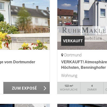
VERKAUFT
Dortmund
ge vom Dortmunder
VERKAUFT! Atmosphäre i
Höchsten, Benninghofer M
Wohnung
122 m²
4
ZUM EXPOSÉ
WOHNFLÄCHE
ZIMMER
O