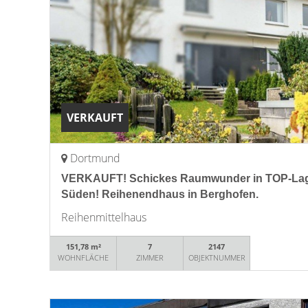
VERKAUFT
Dortmund
VERKAUFT! Schickes Raumwunder in TOP-La
Süden! Reihenendhaus in Berghofen.
Reihenmittelhaus
151,78 m²
7
2147
WOHNFLÄCHE
ZIMMER
OBJEKTNUMMER