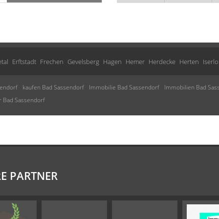
tal
Erftstadt
Frechen
Gevelsberg
Hagen
Hemer
Herdecke
Herten
Iserl
endorf
kaufen Bad Sassendorf
Immobilie Bad Sassendorf
Immobilien Bad Sas
r Bad Sassendorf
E PARTNER