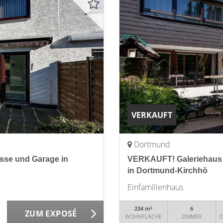
VERKAUFT
Dortmund
sse und Garage in
VERKAUFT! Galeriehaus 
in Dortmund-Kirchhö
Einfamilienhaus
234 m²
6
ZUM EXPOSÉ
WOHNFLÄCHE
ZIMMER
O