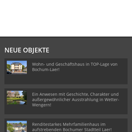
NEUE OBJEKTE
Wohn- und Geschäftshaus in TOP-Lage von
Bochum-Laer!
Ein Anwesen mit Geschichte, Charakter und
außergewöhnlicher Ausstrahlung in Wetter-
Wengern!
Renditestarkes Mehrfamilienhaus im
aufstrebenden Bochumer Stadtteil Laer!