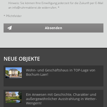
Hinweis: Sie können Ihre Einwilligung jederzeit für die Zukunft per E-Mail
an info@ruhrmaklerei.de widerrufen. *
* Pflichtfelder
Absenden
NEUE OBJEKTE
Wohn- und Geschäftshaus in TOP-Lage von
Bochum-Laer!
Ein Anwesen mit Geschichte, Charakter und
außergewöhnlicher Ausstrahlung in Wetter-
Wengern!