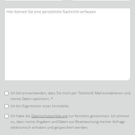
Ich bin einverstanden, dass Sie mich per Telefon/E-Mail kontaktieren und
meine Daten speichern. *
Ich bin Eigentümer einer Immobilie.
Ich habe die
Datenschutzerklärung
zur Kenntnis genommen. Ich stimme
zu, dass meine Angaben und Daten zur Beantwortung meiner Anfrage
elektronisch erhoben und gespeichert werden.