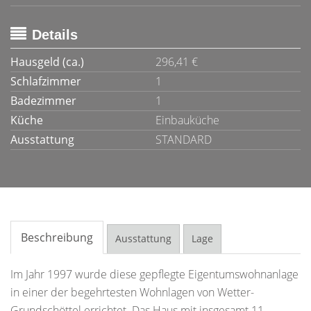
Details
Hausgeld (ca.)
296,41 €
Schlafzimmer
1
Badezimmer
1
Küche
Einbauküche
Ausstattung
STANDARD
Beschreibung
Ausstattung
Lage
Im Jahr 1997 wurde diese gepflegte Eigentumswohnanlage
in einer der begehrtesten Wohnlagen von Wetter-
Grundschöttel errichtet. Das Haus mit insgesamt 11