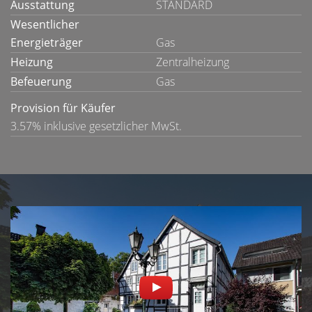
Ausstattung
STANDARD
Wesentlicher
Energieträger
Gas
Heizung
Zentralheizung
Befeuerung
Gas
Provision für Käufer
3.57% inklusive gesetzlicher MwSt.