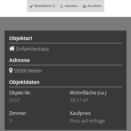
Notizblock (
)
merken
drucken
Objektart
Einfamilienhaus
Adresse
58300 Wetter
Objektdaten
Objekt-Nr.
Wohnfläche
(ca.)
2157
78,17 m²
Zimmer
Kaufpreis
3
Preis auf Anfrage