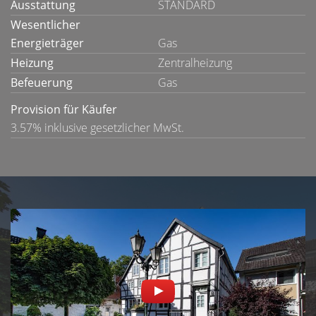
Ausstattung
STANDARD
Wesentlicher
Energieträger
Gas
Heizung
Zentralheizung
Befeuerung
Gas
Provision für Käufer
3.57% inklusive gesetzlicher MwSt.