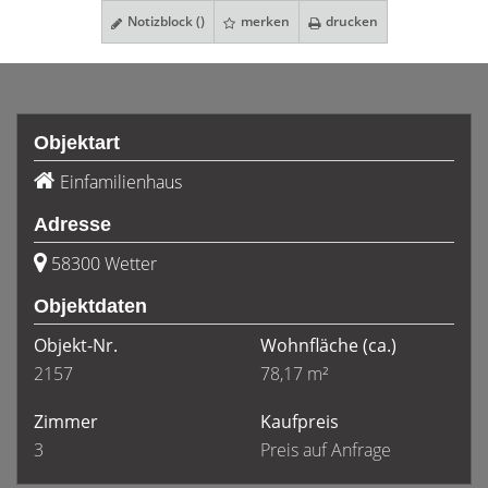
Notizblock (
)
merken
drucken
Objektart
Einfamilienhaus
Adresse
58300 Wetter
Objektdaten
Objekt-Nr.
Wohnfläche
(ca.)
2157
78,17 m²
Zimmer
Kaufpreis
3
Preis auf Anfrage