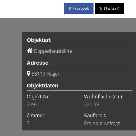
Facebook
(Twitter)
Objektart
Doppelhaushälfte
Adresse
58119 Hagen
Objektdaten
Objekt-Nr.
Wohnfläche
(ca.)
2093
220 m²
Zimmer
Kaufpreis
7
Preis auf Anfrage