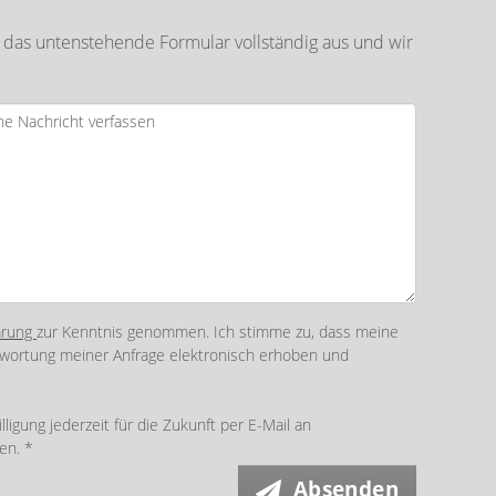
 das untenstehende Formular vollständig aus und wir
ärung
zur Kenntnis genommen. Ich stimme zu, dass meine
wortung meiner Anfrage elektronisch erhoben und
lligung jederzeit für die Zukunft per E-Mail an
en. *
Absenden