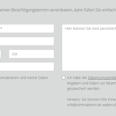
inen Besichtigungstermin vereinbaren, dann füllen Sie einfach
 kontaktieren und meine Daten
Ich habe die
Datenschutzerkl
Angaben und Daten zur Beant
gespeichert werden.
Hinweis: Sie können Ihre Einwi
info@ruhrmaklerei.de widerruf