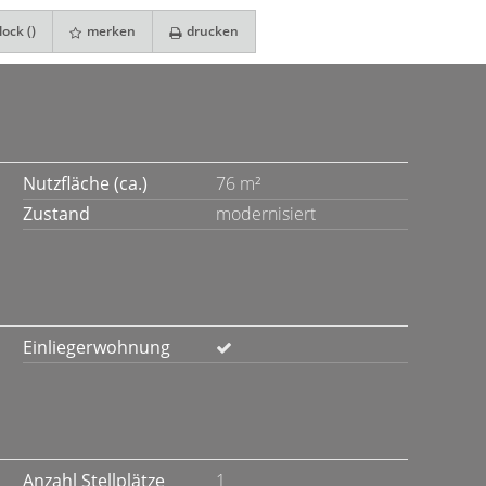
ock (
)
merken
drucken
Nutzfläche (ca.)
76 m²
Zustand
modernisiert
Einliegerwohnung
Anzahl Stellplätze
1