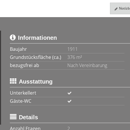
Notizbl
Informationen
Baujahr
1911
Grundstücksfläche (ca.)
376 m²
bezugsfrei ab
Nach Vereinbarung
Ausstattung
Unterkellert
Gäste-WC
Details
Anzahl Etagen
2