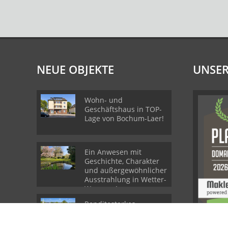
NEUE OBJEKTE
UNSER
Wohn- und
Geschäftshaus in TOP-
Lage von Bochum-Laer!
Ein Anwesen mit
Geschichte, Charakter
und außergewöhnlicher
Ausstrahlung in Wetter-
Wengern!
Renditestarkes
Mehrfamilienhaus im
aufstrebenden