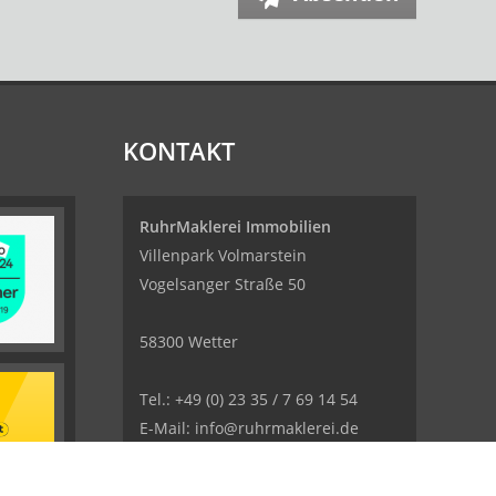
KONTAKT
RuhrMaklerei Immobilien
Villenpark Volmarstein
Vogelsanger Straße 50
58300 Wetter
Tel.: +49 (0) 23 35 / 7 69 14 54
E-Mail: info@ruhrmaklerei.de
Internet: www.ruhrmaklerei.de