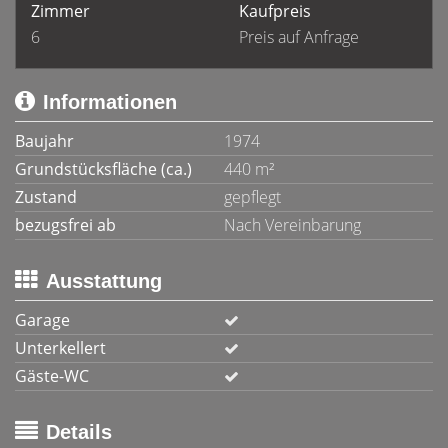
Zimmer
Kaufpreis
6
Preis auf Anfrage
Informationen
Baujahr
1974
Grundstücksfläche (ca.)
440 m²
Zustand
gepflegt
bezugsfrei ab
Nach Vereinbarung
Ausstattung
Garage
Unterkellert
Gäste-WC
Details