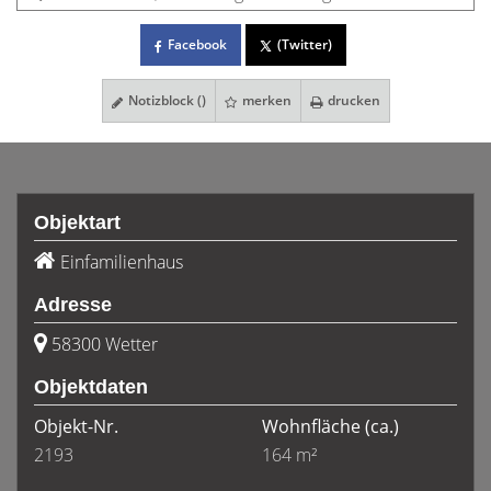
Facebook
(Twitter)
Notizblock (
)
merken
drucken
Objektart
Einfamilienhaus
Adresse
58300 Wetter
Objektdaten
Objekt-Nr.
Wohnfläche
(ca.)
2193
164 m²