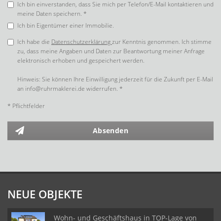
Ich bin einverstanden, dass Sie mich per Telefon/E-Mail kontaktieren und
meine Daten speichern. *
Ich bin Eigentümer einer Immobilie.
Ich habe die
Datenschutzerklärung
zur Kenntnis genommen. Ich stimme
zu, dass meine Angaben und Daten zur Beantwortung meiner Anfrage
elektronisch erhoben und gespeichert werden.
Hinweis: Sie können Ihre Einwilligung jederzeit für die Zukunft per E-Mail
an info@ruhrmaklerei.de widerrufen. *
* Pflichtfelder
Absenden
NEUE OBJEKTE
Wohn- und Geschäftshaus in TOP-Lage von