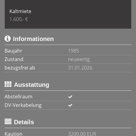
Kaltmiete
1.600,- €
Informationen
Baujahr
1985
Zustand
neuwertig
bezugsfrei ab
31.01.2026
Ausstattung
Abstellraum
DV-Verkabelung
Details
Kaution
3200.00 EUR