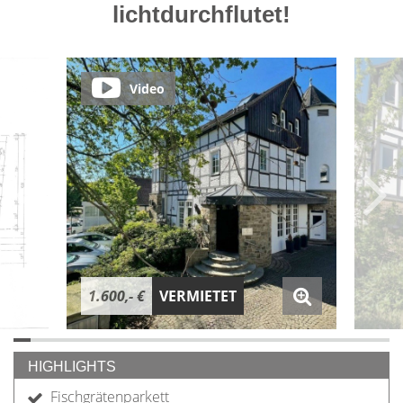
lichtdurchflutet!
Video
1.600,- €
VERMIETET
HIGHLIGHTS
Fischgrätenparkett