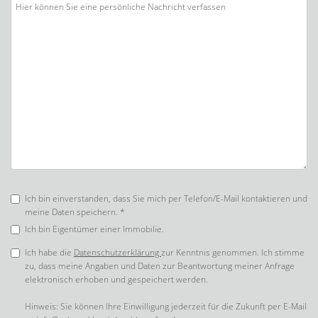
Ich bin einverstanden, dass Sie mich per Telefon/E-Mail kontaktieren und
meine Daten speichern. *
Ich bin Eigentümer einer Immobilie.
Ich habe die
Datenschutzerklärung
zur Kenntnis genommen. Ich stimme
zu, dass meine Angaben und Daten zur Beantwortung meiner Anfrage
elektronisch erhoben und gespeichert werden.
Hinweis: Sie können Ihre Einwilligung jederzeit für die Zukunft per E-Mail