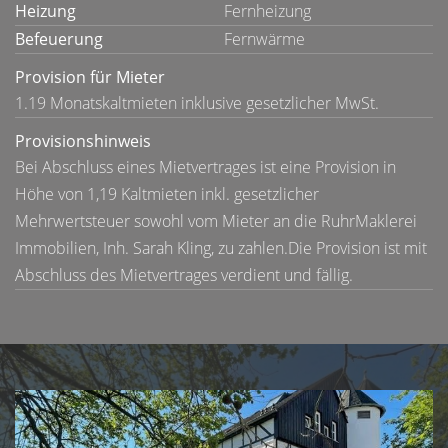
Heizung
Fernheizung
Befeuerung
Fernwärme
Provision für Mieter
1.19 Monatskaltmieten inklusive gesetzlicher MwSt.
Provisionshinweis
Bei Abschluss eines Mietvertrages ist eine Provision in
Höhe von 1,19 Kaltmieten inkl. gesetzlicher
Mehrwertsteuer sowohl vom Mieter an die RuhrMaklerei
Immobilien, Inh. Sarah Kling, zu zahlen.Die Provision ist mit
Abschluss des Mietvertrages verdient und fällig.