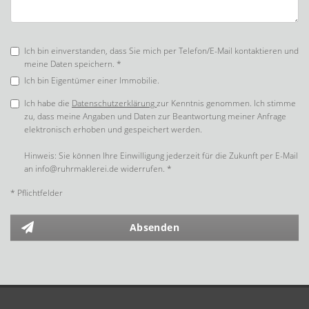
Ich bin einverstanden, dass Sie mich per Telefon/E-Mail kontaktieren und
meine Daten speichern. *
Ich bin Eigentümer einer Immobilie.
Ich habe die
Datenschutzerklärung
zur Kenntnis genommen. Ich stimme
zu, dass meine Angaben und Daten zur Beantwortung meiner Anfrage
elektronisch erhoben und gespeichert werden.
Hinweis: Sie können Ihre Einwilligung jederzeit für die Zukunft per E-Mail
an info@ruhrmaklerei.de widerrufen. *
* Pflichtfelder
Absenden