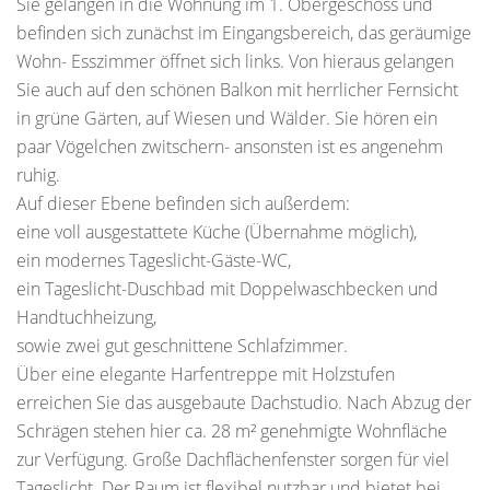
Sie gelangen in die Wohnung im 1. Obergeschoss und
befinden sich zunächst im Eingangsbereich, das geräumige
Wohn- Esszimmer öffnet sich links. Von hieraus gelangen
Sie auch auf den schönen Balkon mit herrlicher Fernsicht
in grüne Gärten, auf Wiesen und Wälder. Sie hören ein
paar Vögelchen zwitschern- ansonsten ist es angenehm
ruhig.
Auf dieser Ebene befinden sich außerdem:
eine voll ausgestattete Küche (Übernahme möglich),
ein modernes Tageslicht-Gäste-WC,
ein Tageslicht-Duschbad mit Doppelwaschbecken und
Handtuchheizung,
sowie zwei gut geschnittene Schlafzimmer.
Über eine elegante Harfentreppe mit Holzstufen
erreichen Sie das ausgebaute Dachstudio. Nach Abzug der
Schrägen stehen hier ca. 28 m² genehmigte Wohnfläche
zur Verfügung. Große Dachflächenfenster sorgen für viel
Tageslicht. Der Raum ist flexibel nutzbar und bietet bei