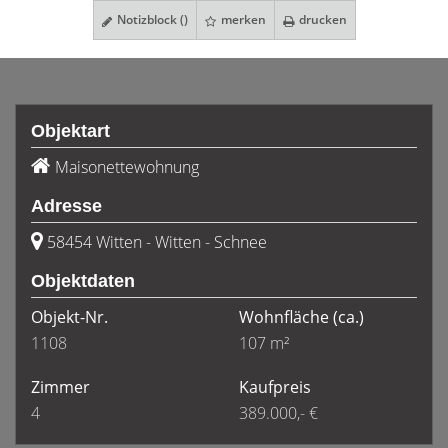
Notizblock (
)
merken
drucken
Objektart
Maisonettewohnung
Adresse
58454 Witten - Witten - Schnee
Objektdaten
Objekt-Nr.
Wohnfläche
(ca.)
1108
107 m²
Zimmer
Kaufpreis
4
389.000,- €