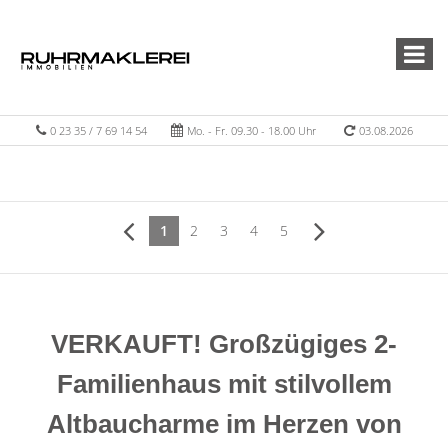
0 23 35 / 7 69 14 54
Mo. - Fr. 09.30 - 18.00 Uhr
03.08.2026
1
2
3
4
5
VERKAUFT! Großzügiges 2-
Familienhaus mit stilvollem
Altbaucharme im Herzen von