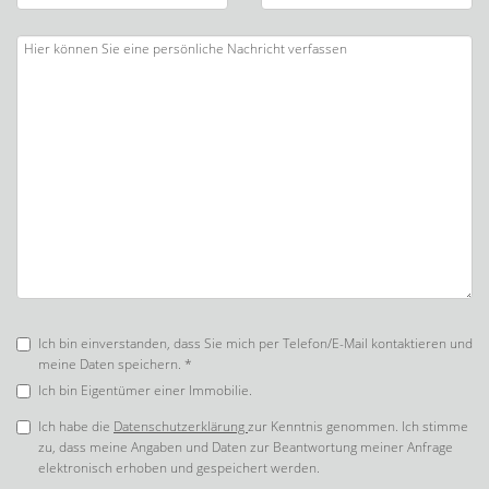
Ich bin einverstanden, dass Sie mich per Telefon/E-Mail kontaktieren und
meine Daten speichern. *
Ich bin Eigentümer einer Immobilie.
Ich habe die
Datenschutzerklärung
zur Kenntnis genommen. Ich stimme
zu, dass meine Angaben und Daten zur Beantwortung meiner Anfrage
elektronisch erhoben und gespeichert werden.